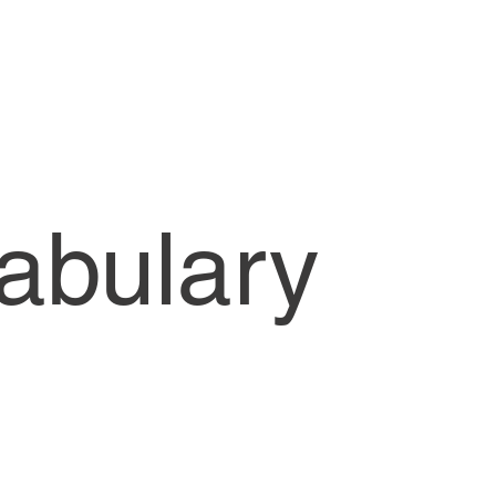
CW1-Lessons
cabulary