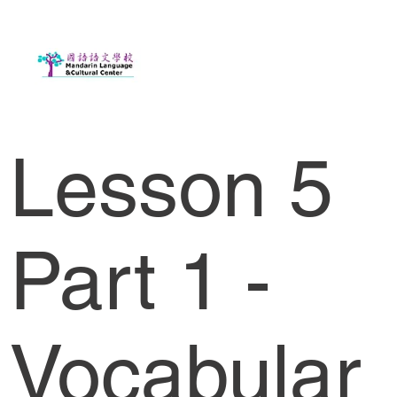
Lesson 5
Part 1 -
Vocabular