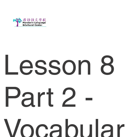
Lesson 8
Part 2 -
Vocabular