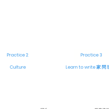
Practice 2
Practice 3
Culture
Learn to write 家 問