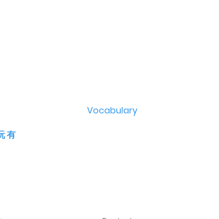
Vocabulary
 玩 有