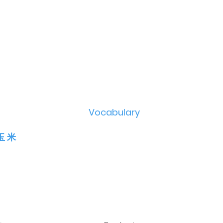
Vocabulary
 玉 米