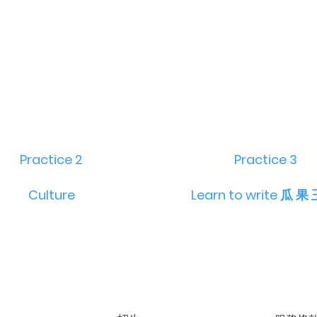
Practice 2
Practice 3
Culture
Learn to write 瓜 果