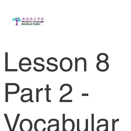
Lesson 8
Part 2 -
Vocabular