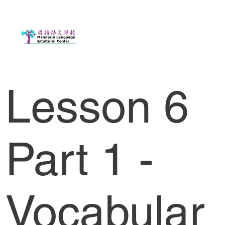
Lesson 6
Part 1 -
Vocabular