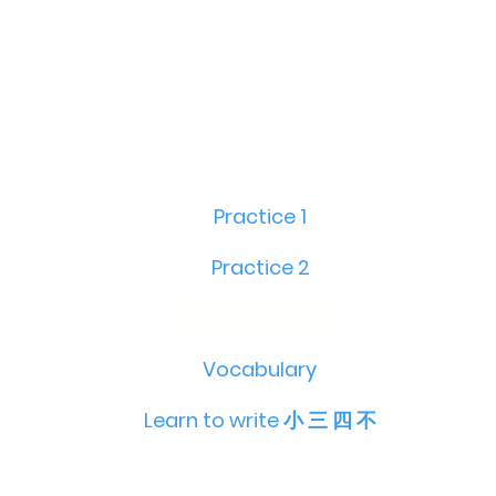
Practice 1
Practice 2
Vocabulary
Learn to write 小 三 四 不